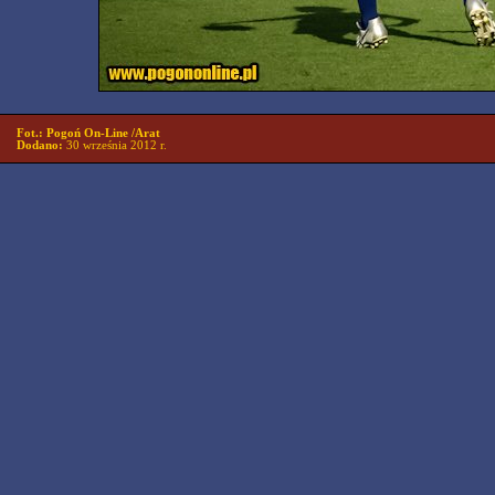
Fot.: Pogoń On-Line /Arat
Dodano:
30 września 2012 r.