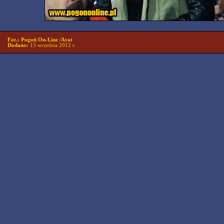
Fot.: Pogoń On-Line /Arat
Dodano:
15 września 2012 r.