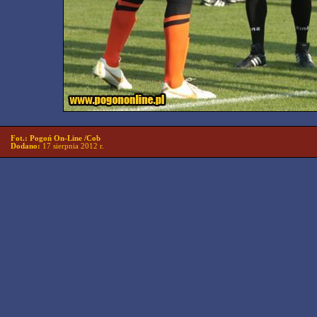
Fot.: Pogoń On-Line /Cob
Dodano:
17 sierpnia 2012 r.