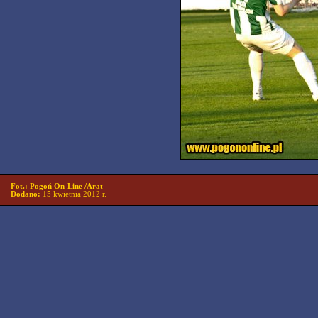
Fot.: Pogoń On-Line /Arat
Dodano:
15 kwietnia 2012 r.