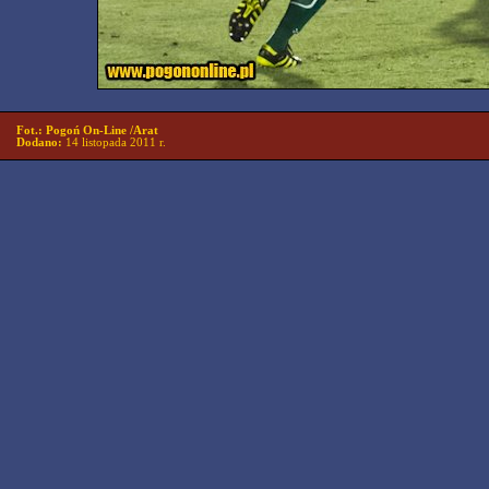
Fot.: Pogoń On-Line /Arat
Dodano:
14 listopada 2011 r.