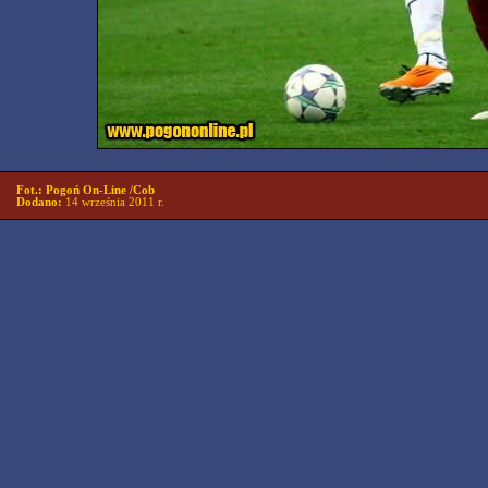
Fot.: Pogoń On-Line /Cob
Dodano:
14 września 2011 r.