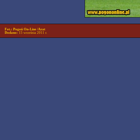
Fot.: Pogoń On-Line /Arat
Dodano:
15 września 2011 r.