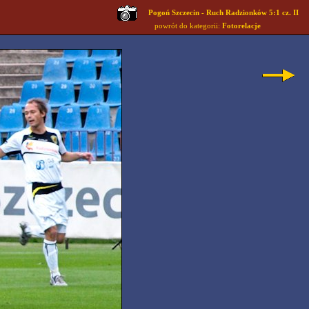
Pogoń Szczecin - Ruch Radzionków 5:1 cz. II
powrót do kategorii:
Fotorelacje