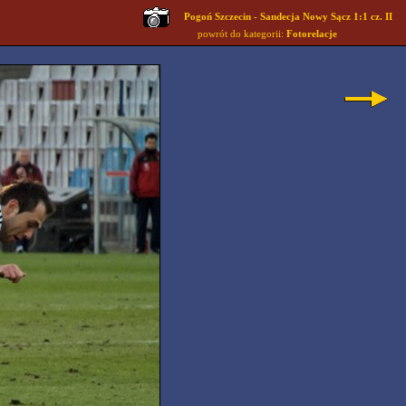
Pogoń Szczecin - Sandecja Nowy Sącz 1:1 cz. II
powrót do kategorii:
Fotorelacje