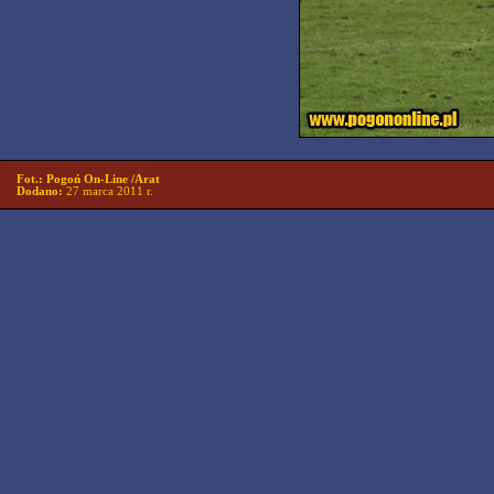
Fot.: Pogoń On-Line /Arat
Dodano:
27 marca 2011 r.