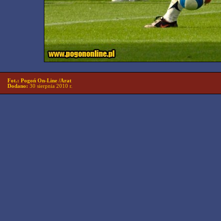
Fot.: Pogoń On-Line /Arat
Dodano:
30 sierpnia 2010 r.