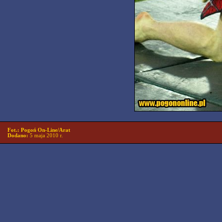
Fot.: Pogoń On-Line/Arat
Dodano:
5 maja 2010 r.