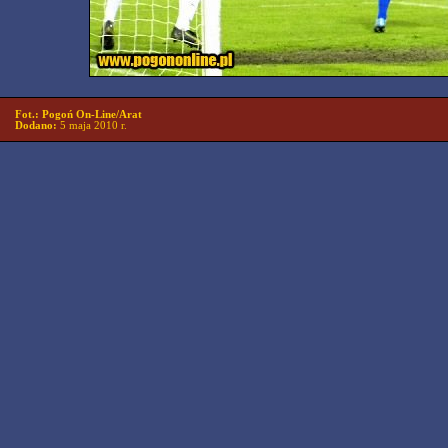
Fot.: Pogoń On-Line/Arat
Dodano:
5 maja 2010 r.