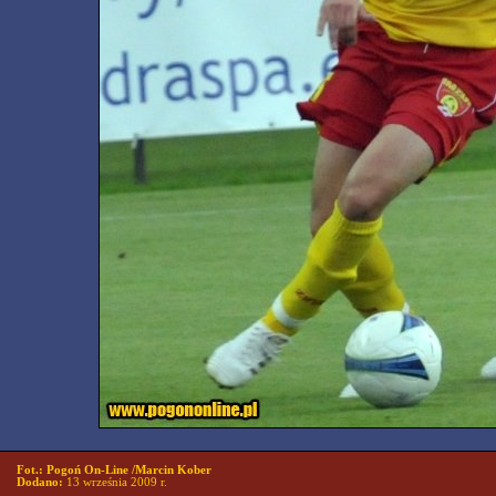
Fot.: Pogoń On-Line /Marcin Kober
Dodano:
13 września 2009 r.