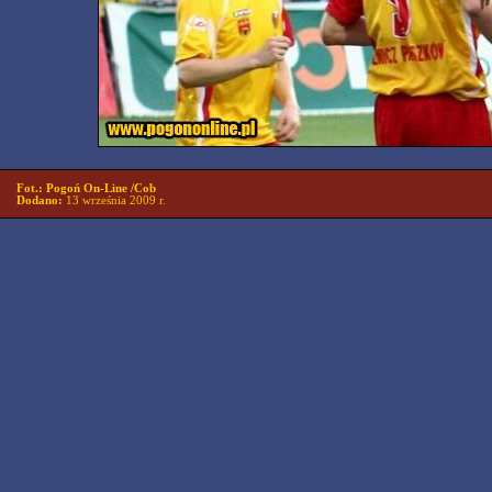
Fot.: Pogoń On-Line /Cob
Dodano:
13 września 2009 r.