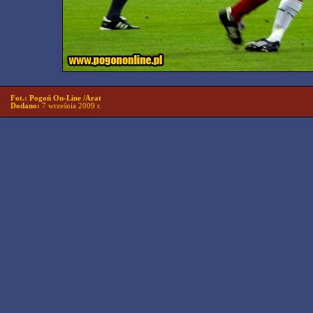
Fot.: Pogoń On-Line /Arat
Dodano:
7 września 2009 r.