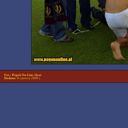
Fot.: Pogoń On-Line /Arat
Dodano:
6 czerwca 2009 r.