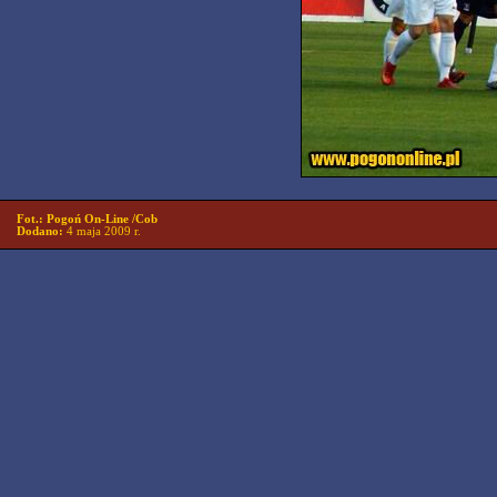
Fot.: Pogoń On-Line /Cob
Dodano:
4 maja 2009 r.