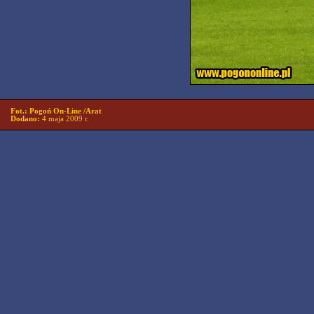
Fot.: Pogoń On-Line /Arat
Dodano:
4 maja 2009 r.