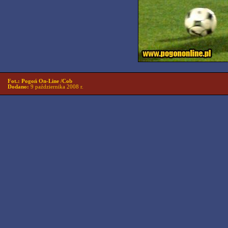
Fot.: Pogoń On-Line /Cob
Dodano:
9 października 2008 r.