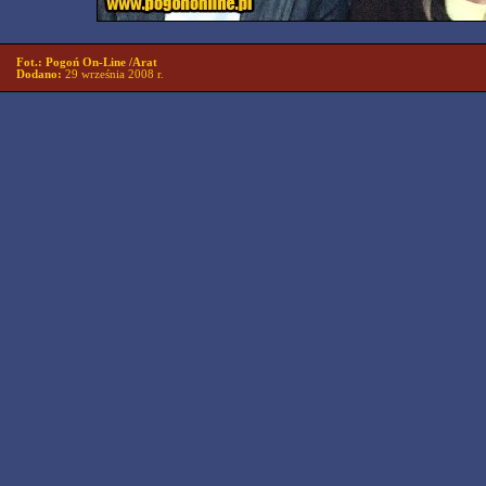
Fot.: Pogoń On-Line /Arat
Dodano:
29 września 2008 r.