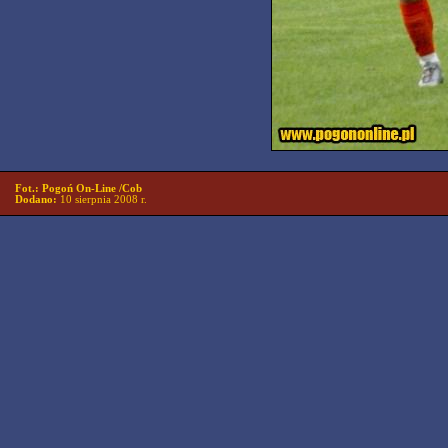
Fot.: Pogoń On-Line /Cob
Dodano:
10 sierpnia 2008 r.