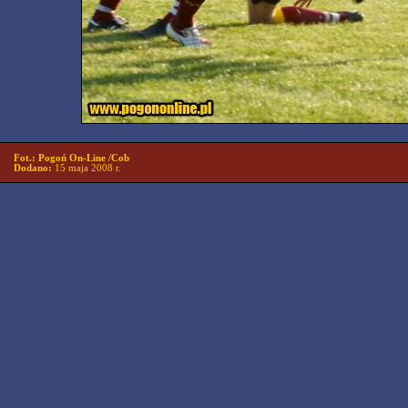
Fot.: Pogoń On-Line /Cob
Dodano:
15 maja 2008 r.