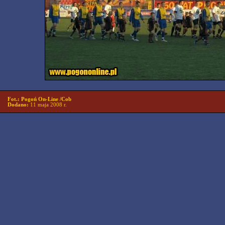
Fot.: Pogoń On-Line /Cob
Dodano:
11 maja 2008 r.