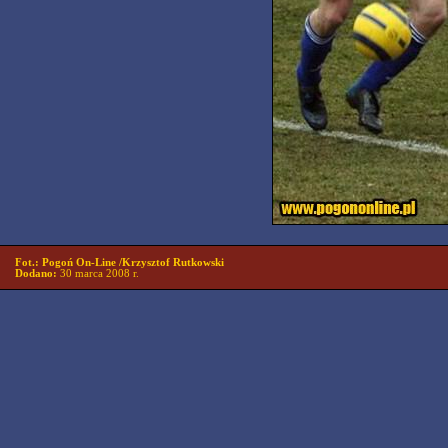
Fot.: Pogoń On-Line /Krzysztof Rutkowski
Dodano:
30 marca 2008 r.