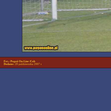
Fot.: Pogoń On-Line /Cob
Dodano:
28 października 2007 r.