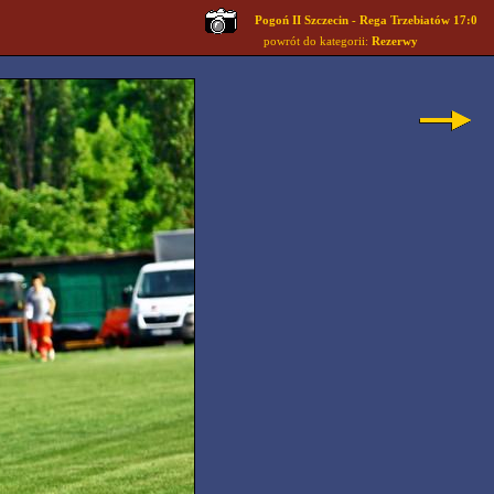
Pogoń II Szczecin - Rega Trzebiatów 17:0
powrót do kategorii:
Rezerwy