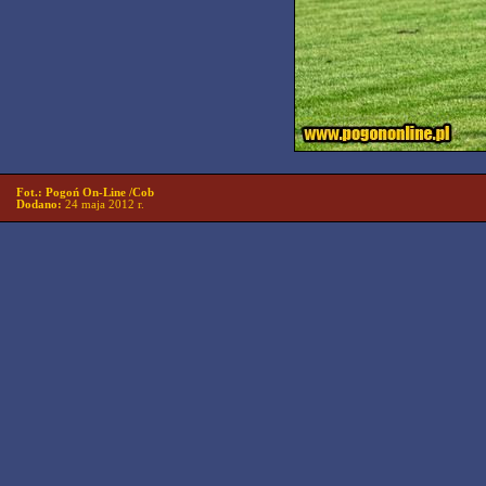
Fot.: Pogoń On-Line /Cob
Dodano:
24 maja 2012 r.