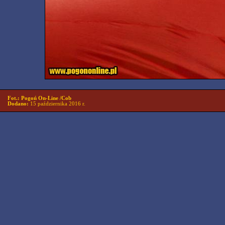
Fot.: Pogoń On-Line /Cob
Dodano:
15 października 2016 r.