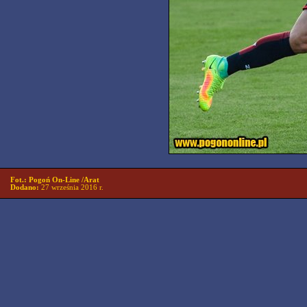
Fot.: Pogoń On-Line /Arat
Dodano:
27 września 2016 r.