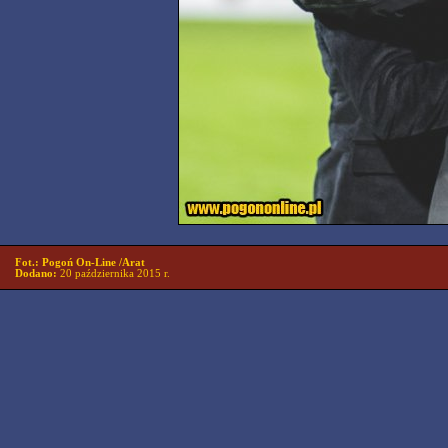
Fot.: Pogoń On-Line /Arat
Dodano:
20 października 2015 r.