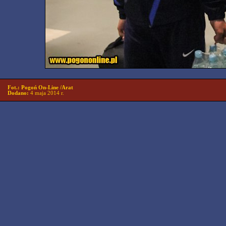
Fot.: Pogoń On-Line /Arat
Dodano:
4 maja 2014 r.