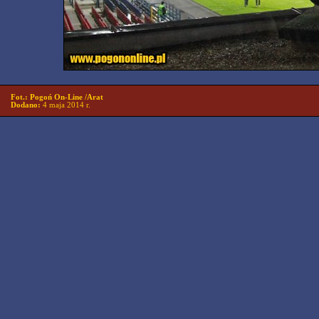
Fot.: Pogoń On-Line /Arat
Dodano:
4 maja 2014 r.