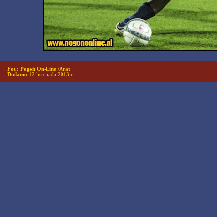
Fot.: Pogoń On-Line /Arat
Dodano:
12 listopada 2013 r.