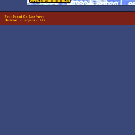
Fot.: Pogoń On-Line /Arat
Dodano:
12 listopada 2013 r.