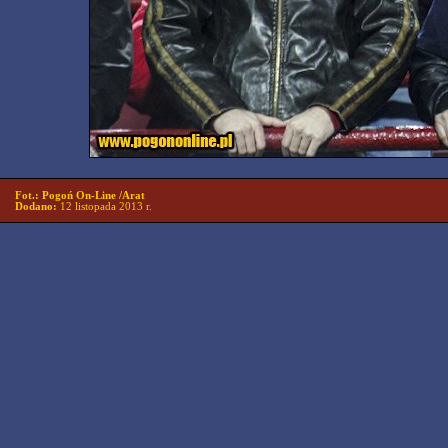
Fot.: Pogoń On-Line /Arat
Dodano:
12 listopada 2013 r.