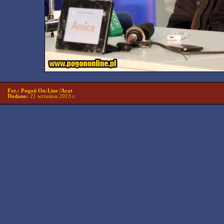
Fot.: Pogoń On-Line /Arat
Dodano:
21 września 2013 r.