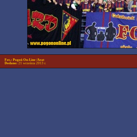
Fot.: Pogoń On-Line /Arat
Dodano:
21 września 2013 r.