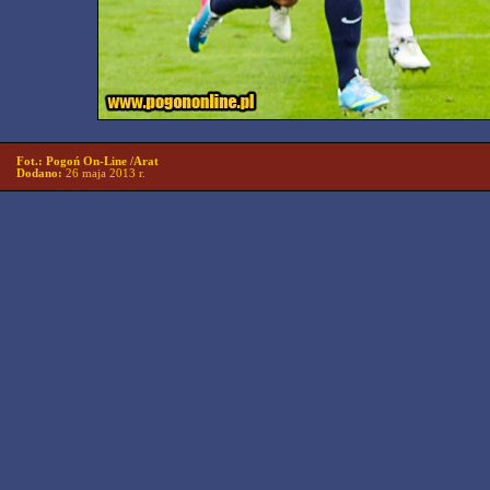
Fot.: Pogoń On-Line /Arat
Dodano:
26 maja 2013 r.