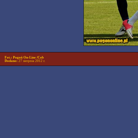
Fot.: Pogoń On-Line /Cob
Dodano:
27 sierpnia 2012 r.