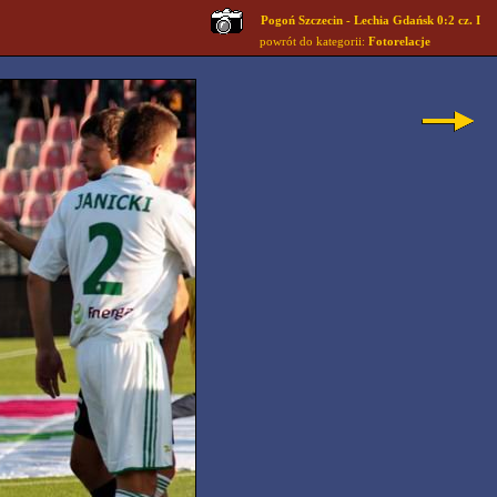
Pogoń Szczecin - Lechia Gdańsk 0:2 cz. I
powrót do kategorii:
Fotorelacje