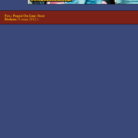
Fot.: Pogoń On-Line /Arat
Dodano:
6 maja 2012 r.