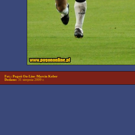
Fot.: Pogoń On-Line /Marcin Kober
Dodano:
31 sierpnia 2009 r.