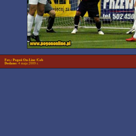
Fot.: Pogoń On-Line /Cob
Dodano:
4 maja 2009 r.