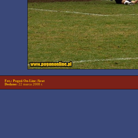
Fot.: Pogoń On-Line /Arat
Dodano:
22 marca 2008 r.