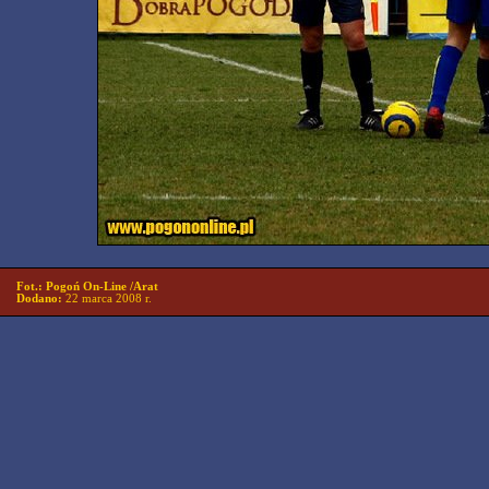
Fot.: Pogoń On-Line /Arat
Dodano:
22 marca 2008 r.