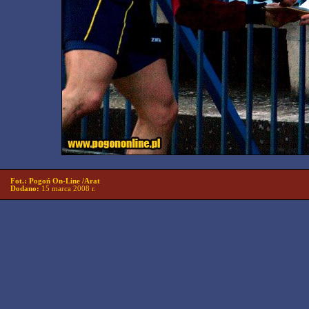
Fot.: Pogoń On-Line /Arat
Dodano:
15 marca 2008 r.