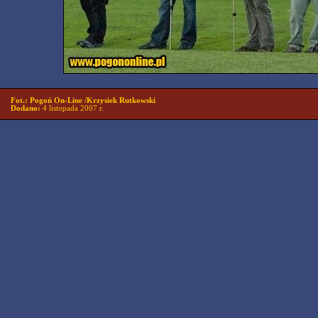
Fot.: Pogoń On-Line /Krzysiek Rutkowski
Dodano:
4 listopada 2007 r.