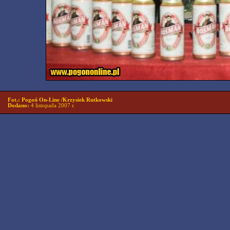
Fot.: Pogoń On-Line /Krzysiek Rutkowski
Dodano:
4 listopada 2007 r.