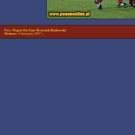
Fot.: Pogoń On-Line /Krzysiek Rutkowski
Dodano:
4 listopada 2007 r.