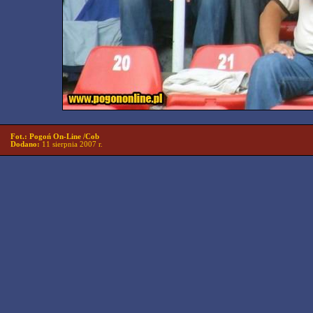
Fot.: Pogoń On-Line /Cob
Dodano:
11 sierpnia 2007 r.