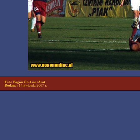
Fot.: Pogoń On-Line /Arat
Dodano:
14 kwietnia 2007 r.