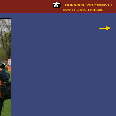
Pogoń Szczecin - Odra Wodzisław 1:0
powrót do kategorii:
Fotorelacje