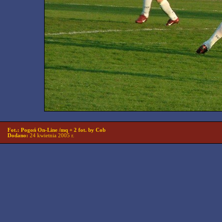
Fot.: Pogoń On-Line /mq + 2 fot. by Cob
Dodano:
24 kwietnia 2005 r.